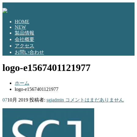
HOME
NEW
製品情報
会社概要
アクセス
お問い合わせ
logo-e1567401121977
ホーム
logo-e1567401121977
07
10月 2019
投稿者:
sgjadmin
コメントはまだありません